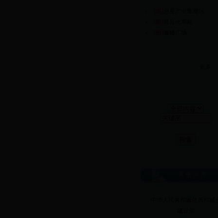
[图]
息县产业集聚区
[图]
息县火车站
[图]
谯楼广场
更多
中华人民共和国住房和城
建设部