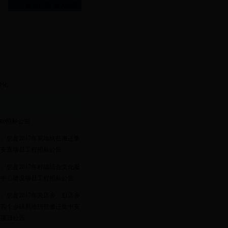
设为首页
|
加入收藏
绿化
招标公告
一、
息县2017年易地扶贫搬迁集
中安置项目工程招标公告
二、
息县2017年村级综合文化服
务中心建设项目工程招标公告
三、
息县2017年关店乡、彭店乡
等四个乡镇易地扶贫搬迁集中安
置项目公告