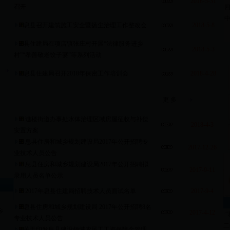
2018-5-31
召开
息县召开建筑施工安全暨扬尘治理工作整改会
2018-5-8
县住建局在项店镇张庄村开展“法律服务进乡
2018-5-3
村”“孝善敬老饺子宴”等系列活动
息县住建局召开2018年保密工作培训会
2018-4-28
更 多
谯楼街道办事处水体治理区域房屋征收与补偿
2018-4-3
安置方案
息县住房和城乡规划建设局2017年公开招聘专
2017-12-26
业技术人员公告
息县住房和城乡规划建设局2017年公开招聘拟
2017-9-11
录用人员名单公示
2017年息县住建局招聘技术人员面试名单
2017-9-4
息县住房和城乡规划建设局 2017年公开招聘8名
乡
2017-4-12
·
专业技术人员公告
二
关于印发息县建设领域农民工工资保障金管理