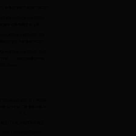
群众办事百项堵点疏解行动
河南省深化简政放权放管结合
化服务改革网络意见征集
国际机构纷纷上调我国经济增
预期彰显经济发展底气
中国将继续发挥全球经济“稳定
”作用——国际机构看好中国
济前景
住房和城乡建设部-关于规范城
乡规划行政处罚裁量权的指导
意见
建设行政处罚程序暂行规定
中华人民共和国招投标法