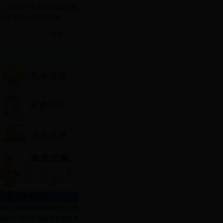
四、
息县2017年易地扶贫搬迁集
中安置项目工程招标公告
详情
热 点 新 闻
更多
“群众办事百项堵点疏解行动”第
批启动 堵点征集聚焦商事服务