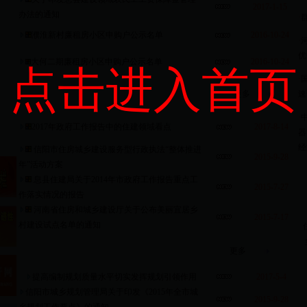
2017-1-15
办法的通知
·
濮淮新村廉租房小区申购户公示名单
2016-10-24
·
优
大何二期廉租房小区申购户公示名单
2016-10-24
点击进入首页
·
更多
速
·
2017年政府工作报告中的住建领域看点
2017-8-14
器
经
信阳市住房城乡建设服务型行政执法“整体推进
2015-9-28
年”活动方案
息县住建局关于2014年市政府工作报告重点工
2015-7-27
作落实情况的报告
河南省住房和城乡建设厅关于公布美丽宜居乡
2015-7-17
村建设试点名单的通知
更多
提高编制规划质量水平切实发挥规划引领作用
2017-5-4
信阳市城乡规划管理局关于印发《2015年全市城
2015-9-28