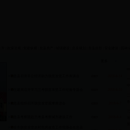
公开
|
政策法规
|
党建纵横
|
息县房产
|
城镇建设
|
息县规划
|
息县掠影
|
安全建设 |
园林
更多
息县召开非公经济助力脱贫攻坚工作座谈会
2018-6-14
住建局召开学习兰考脱贫攻坚工作经验专题会
2018-6-10
息县组织召开脱贫攻坚观摩推进会
2018-6-7
息县考察团赴兰考县考察城市建设工作
2018-6-4
全市脱贫攻坚农村危房改造工作现场会在息县